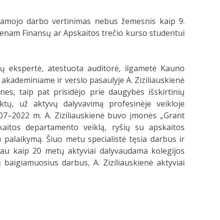
igiamojo darbo vertinimas nebus žemesnis kaip 9.
 vienam Finansų ar Apskaitos trečio kurso studentui
nsų ekspertė, atestuota auditorė, ilgametė Kauno
 akademiniame ir verslo pasaulyje A. Ziziliauskienė
ones, taip pat prisidėjo prie daugybės išskirtinių
ktų, už aktyvų dalyvavimą profesinėje veikloje
7–2022 m. A. Ziziliauskienė buvo įmonės „Grant
aitos departamento veiklą, ryšių su apskaitos
iu palaikymą. Šiuo metu specialistė tęsia darbus ir
au kaip 20 metų aktyviai dalyvaudama kolegijos
baigiamuosius darbus, A. Ziziliauskienė aktyviai