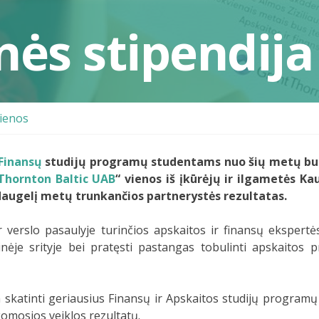
enės stipendija
ienos
Finansų
studijų programų studentams nuo šių metų bus p
Thornton Baltic UAB
“ vienos iš įkūrėjų ir ilgametės K
i daugelį metų trunkančios partnerystės rezultatas.
verslo pasaulyje turinčios apskaitos ir finansų ekspertės
inėje srityje bei pratęsti pastangas tobulinti apskaitos pr
ma skatinti geriausius Finansų ir Apskaitos studijų program
komosios veiklos rezultatų.