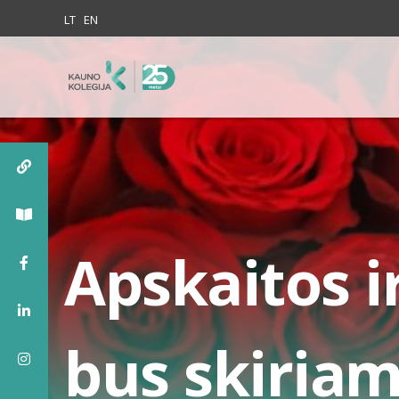
Skip to content
LT
EN
Apskaitos 
bus skiriam