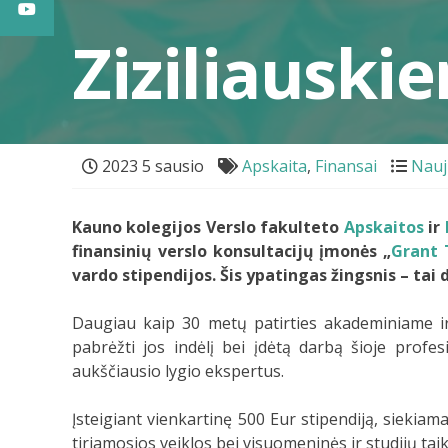
Ziziliauski
2023 5 sausio
Apskaita
,
Finansai
Nauj
Kauno kolegijos Verslo fakulteto
Apskaitos
ir
finansinių verslo konsultacijų įmonės „
Grant 
vardo stipendijos. Šis ypatingas žingsnis – ta
Daugiau kaip 30 metų patirties akademiniame ir 
pabrėžti jos indėlį bei įdėtą darbą šioje profes
aukščiausio lygio ekspertus.
Įsteigiant vienkartinę 500 Eur stipendiją, siekia
tiriamosios veiklos bei visuomeninės ir studijų tai