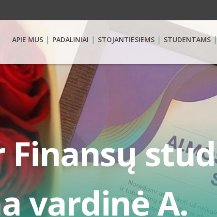
APIE MUS
PADALINIAI
STOJANTIESIEMS
STUDENTAMS
ir Finansų st
a vardinė A.