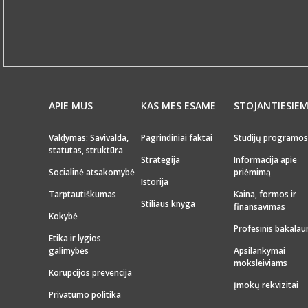
APIE MUS
KAS MES ESAME
STOJANTIESIE
Valdymas: Savivalda,
Pagrindiniai faktai
Studijų programos
statutas, struktūra
Strategija
Informacija apie
Socialinė atsakomybė
priėmimą
Istorija
Tarptautiškumas
Kaina, formos ir
Stiliaus knyga
finansavimas
Kokybė
Profesinis bakalau
Etika ir lygios
galimybės
Apsilankymai
moksleiviams
Korupcijos prevencija
Įmokų rekvizitai
Privatumo politika