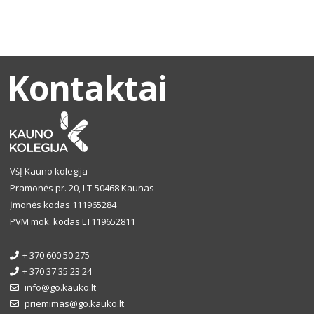
Kontaktai
VšĮ Kauno kolegija
Pramonės pr. 20, LT-50468 Kaunas
Įmonės kodas 111965284
PVM mok. kodas LT119652811
+ 370 600 50 275
+ 370 37 35 23 24
info@go.kauko.lt
priemimas@go.kauko.lt