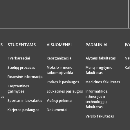
MS
STUDENTAMS
VISUOMENEI
PADALINIAI
ĮV
Tvarkaraščiai
Reorganizacija
Alytaus fakultetas
Na
Studijų procesas
Mokslo ir meno
Menų ir ugdymo
Kal
taikomoji veikla
fakultetas
Finansinė informacija
Prekės ir paslaugos
Medicinos fakultetas
Tarptautinės
galimybės
Edukacinės paslaugos
Informatikos,
ras
inžinerijos ir
Sportas ir laisvalaikis
Viešieji pirkimai
technologijų
fakultetas
Karjeros paslaugos
Dokumentai
Verslo fakultetas