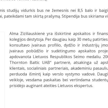
rtinis studijų vidurkis bus ne žemesnis nei 8,5 balo ir ba
tai, pateikdami tam skirtą prašymą. Stipendija bus skiriama
Alma Ziziliauskienė yra išskirtinė apskaitos ir fina
kolegijos dėstytoja. Per daugiau kaip 30 metų patirties
konsultavo įvairaus profilio, dydžio ir industrijų įm
įvairaus pobūdžio ir sudėtingumo apskaitos proje
apdovanota Lietuvos Respublikos Seimo medaliu. 200
Thornton Baltic UAB“ partnerė, atsakinga už apsk
klientais, socialiniais partneriais, akademiniu pasaul
perduoda išmintį kaip verslo vystymo vadovė. Daugi
veikloje, vesdama paskaitas bei vertindama studentų 
prisidėjo auginant ateities Lietuvos ekspertus.