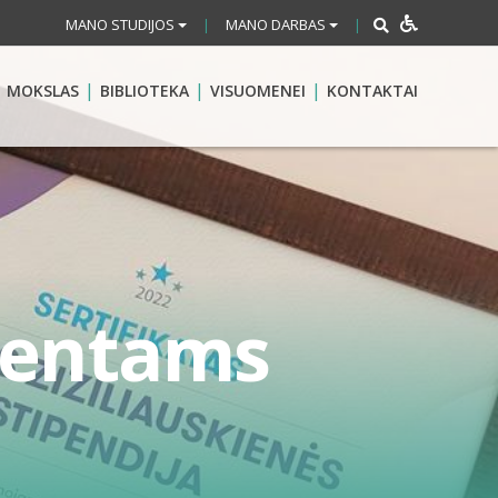
MANO STUDIJOS
MANO DARBAS
|
|
MOKSLAS
BIBLIOTEKA
VISUOMENEI
KONTAKTAI
udentams