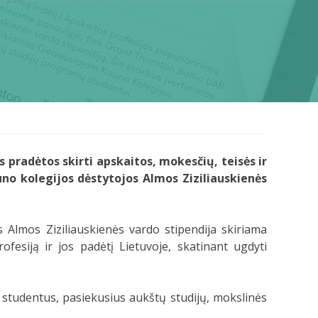
radėtos skirti apskaitos, mokesčių, teisės ir
auno kolegijos dėstytojos Almos Ziziliauskienės
 Almos Ziziliauskienės vardo stipendija skiriama
ofesiją ir jos padėtį Lietuvoje, skatinant ugdyti
ų studentus, pasiekusius aukštų studijų, mokslinės