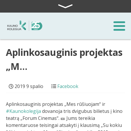
Skip to content
Aplinkosauginis projektas
„M…
2019 9 spalio
Facebook
Aplinkosauginis projektas „Mes rūšiuojam“ ir
#Kaunokolegija
dovanoja tris dvigubus bilietus į kino
teatrą „Forum Cinemas“. 🎫 Jums tereikia
komentaruose teisingai atsakyti į klausimą „Su kokiu