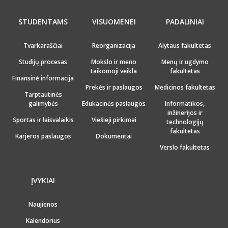
STUDENTAMS
VISUOMENEI
PADALINIAI
Tvarkaraščiai
Reorganizacija
Alytaus fakultetas
Studijų procesas
Mokslo ir meno
Menų ir ugdymo
taikomoji veikla
fakultetas
Finansinė informacija
Prekės ir paslaugos
Medicinos fakultetas
Tarptautinės
galimybės
Edukacinės paslaugos
Informatikos,
inžinerijos ir
Sportas ir laisvalaikis
Viešieji pirkimai
technologijų
fakultetas
Karjeros paslaugos
Dokumentai
Verslo fakultetas
ĮVYKIAI
Naujienos
Kalendorius