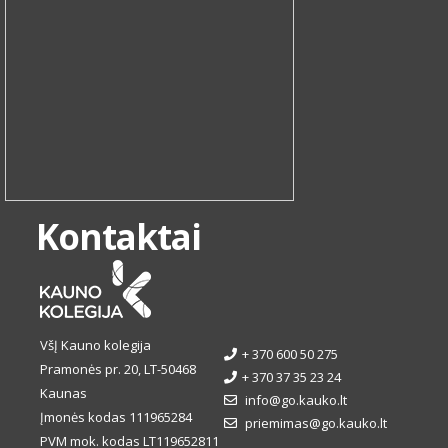
Kontaktai
VšĮ Kauno kolegija
+ 370 600 50 275
Pramonės pr. 20, LT-50468
+ 370 37 35 23 24
Kaunas
info@go.kauko.lt
Įmonės kodas 111965284
priemimas@go.kauko.lt
PVM mok. kodas LT119652811