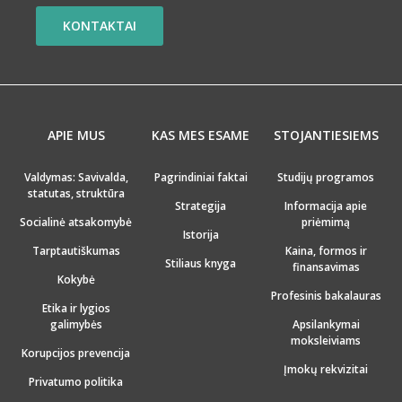
KONTAKTAI
APIE MUS
KAS MES ESAME
STOJANTIESIEMS
Valdymas: Savivalda,
Pagrindiniai faktai
Studijų programos
statutas, struktūra
Strategija
Informacija apie
Socialinė atsakomybė
priėmimą
Istorija
Tarptautiškumas
Kaina, formos ir
Stiliaus knyga
finansavimas
Kokybė
Profesinis bakalauras
Etika ir lygios
galimybės
Apsilankymai
moksleiviams
Korupcijos prevencija
Įmokų rekvizitai
Privatumo politika