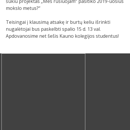
šūkiu projektas „Mes rūšiuojam“ pasitiko 2019-uosius
mokslo metus?“
Teisingai į klausimą atsakę ir burtų keliu išrinkti
nugalėtojai bus paskelbti spalio 15 d. 13 val.
Apdovanosime net šešis Kauno kolegijos studentus!