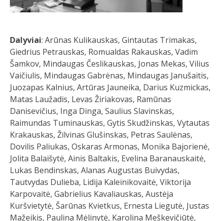
Dalyviai
: Arūnas Kulikauskas, Gintautas Trimakas,
Giedrius Petrauskas, Romualdas Rakauskas, Vadim
Šamkov, Mindaugas Česlikauskas, Jonas Mekas, Vilius
Vaičiulis, Mindaugas Gabrėnas, Mindaugas Janušaitis,
Juozapas Kalnius, Artūras Jauneika, Darius Kuzmickas,
Matas Laužadis, Levas Žiriakovas, Ramūnas
Danisevičius, Inga Dinga, Saulius Slavinskas,
Raimundas Tuminauskas, Gytis Skudžinskas, Vytautas
Krakauskas, Žilvinas Glušinskas, Petras Saulėnas,
Dovilis Paliukas, Oskaras Armonas, Monika Bajorienė,
Jolita Balaišytė, Ainis Baltakis, Evelina Baranauskaitė,
Lukas Bendinskas, Alanas Augustas Buivydas,
Tautvydas Dulieba, Lidija Kaleinikovaitė, Viktorija
Karpovaitė, Gabrielius Kavaliauskas, Austėja
Kuršvietytė, Šarūnas Kvietkus, Ernesta Liegutė, Justas
Mažeikis, Paulina Mėlinytė, Karolina Meškevičiūtė,