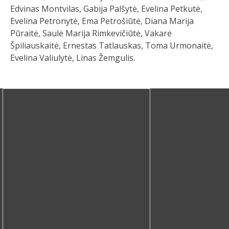
Edvinas Montvilas, Gabija Palšytė, Evelina Petkutė,
Evelina Petronytė, Ema Petrošiūtė, Diana Marija
Pūraitė, Saulė Marija Rimkevičiūtė, Vakarė
Špiliauskaitė, Ernestas Tatlauskas, Toma Urmonaitė,
Evelina Valiulytė, Linas Žemgulis.