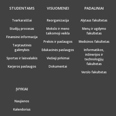
STUDENTAMS
VISUOMENEI
PADALINIAI
Tvarkaraščiai
Reorganizacija
Alytaus fakultetas
Studijų procesas
Mokslo ir meno
Menų ir ugdymo
taikomoji veikla
fakultetas
Finansinė informacija
Prekės ir paslaugos
Medicinos fakultetas
Tarptautinės
galimybės
Edukacinės paslaugos
Informatikos,
inžinerijos ir
Sportas ir laisvalaikis
Viešieji pirkimai
technologijų
fakultetas
Karjeros paslaugos
Dokumentai
Verslo fakultetas
ĮVYKIAI
Naujienos
Kalendorius