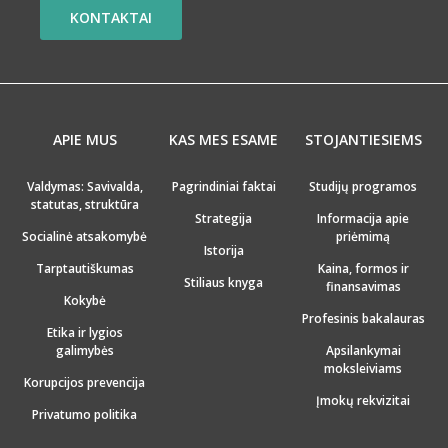
KONTAKTAI
APIE MUS
KAS MES ESAME
STOJANTIESIEMS
Valdymas: Savivalda,
Pagrindiniai faktai
Studijų programos
statutas, struktūra
Strategija
Informacija apie
Socialinė atsakomybė
priėmimą
Istorija
Tarptautiškumas
Kaina, formos ir
Stiliaus knyga
finansavimas
Kokybė
Profesinis bakalauras
Etika ir lygios
galimybės
Apsilankymai
moksleiviams
Korupcijos prevencija
Įmokų rekvizitai
Privatumo politika