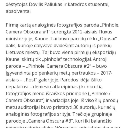
dėstytojas Dovilis Paliukas ir katedros studentai,
absolventai.
Pirmą kartą analoginės fotografijos paroda „Pinhole.
Camera Obscura #1“ surengta 2012-aisiais Fluxus
ministerijoje, Kaune. Tai buvo parodų ciklo „Opusai“
dalis, kurioje dalyvavo dvidešimt autorių iš penkių
Lietuvos miestų. Tai buvo viena pirmųjų ekspozicijų
Kaune, skirtų tik „pinhole“ technologijai. Antroji
paroda – ,,Pinhole. Camera Obscura #2“ – buvo
įgyvendinta po penkerių metų pertraukos – 2017-
aisiais – „Post“ galerijoje. Parodos idėja išliko
nepakitusi – dėmesio atkreipimas į konkrečią
fotografijos meno išraiškos priemonę („Pinhole /
Camera Obscura“) ir variacijas joje. Iš viso šių parodų
metu auditorijai buvo pristatyti 30 autorių, kuriačių
analoginės fotografijos srityje. Trečioje grupinėje
parodoje „Camera Obscura #3“, kuri iki balandžio
mėnesio vidurio atvira žiūrovams, pristatomi daugiau