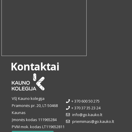
Kontaktai
VšĮ Kauno kolegija
+ 370 600 50 275
Pramonės pr. 20, LT-50468
+ 370 37 35 23 24
Kaunas
info@go.kauko.lt
Įmonės kodas 111965284
priemimas@go.kauko.lt
PVM mok. kodas LT119652811