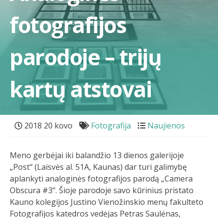
fotografijos
parodoje – trijų
kartų atstovai
2018 20 kovo
Fotografija
Naujienos
Meno gerbėjai iki balandžio 13 dienos galerijoje
„Post“ (Laisvės al. 51A, Kaunas) dar turi galimybę
aplankyti analoginės fotografijos parodą „Camera
Obscura #3“. Šioje parodoje savo kūrinius pristato
Kauno kolegijos Justino Vienožinskio menų fakulteto
Fotografijos katedros vedėjas Petras Saulėnas,