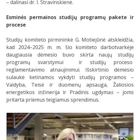
– dalinasi dr. I. Stravinskienė.
Esminės permainos studijų programų pakete ir
procese
Studijų komiteto pirmininkė G. Motiejūnė atskleidžia,
kad 2024–2025 m. m. šio komiteto darbotvarkėje
daugiausia dėmesio buvo skirta naujų studijų
programų svarstymui ir studijų proceso
reglamentavimo atnaujinimui. Išskirtinio dėmesio
sulaukė ketinamos vykdyti studijų programos –
Vaidyba, Teisė ir duomenų apsauga, Žaliosios
energetikos inžinerija ir Pradinis ugdyma
s
– joms
pritarta priėmus teigiamus sprendimus.