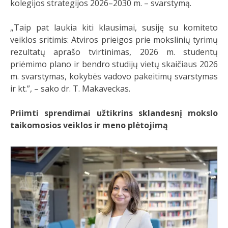
kolegijos strategijos 2026–2030 m. – svarstymą.
„Taip pat laukia kiti klausimai, susiję su komiteto
veiklos sritimis: Atviros prieigos prie mokslinių tyrimų
rezultatų aprašo tvirtinimas, 2026 m. studentų
priėmimo plano ir bendro studijų vietų skaičiaus 2026
m. svarstymas, kokybės vadovo pakeitimų svarstymas
ir kt.”, – sako dr. T. Makaveckas.
Priimti sprendimai užtikrins sklandesnį mokslo
taikomosios veiklos ir meno plėtojimą