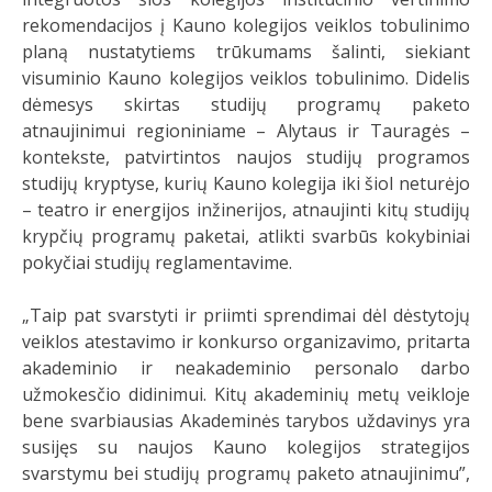
rekomendacijos į Kauno kolegijos veiklos tobulinimo
planą nustatytiems trūkumams šalinti, siekiant
visuminio Kauno kolegijos veiklos tobulinimo. Didelis
dėmesys skirtas studijų programų paketo
atnaujinimui regioniniame – Alytaus ir Tauragės –
kontekste, patvirtintos naujos studijų programos
studijų kryptyse, kurių Kauno kolegija iki šiol neturėjo
– teatro ir energijos inžinerijos, atnaujinti kitų studijų
krypčių programų paketai, atlikti svarbūs kokybiniai
pokyčiai studijų reglamentavime.
„Taip pat svarstyti ir priimti sprendimai dėl dėstytojų
veiklos atestavimo ir konkurso organizavimo, pritarta
akademinio ir neakademinio personalo darbo
užmokesčio didinimui. Kitų akademinių metų veikloje
bene svarbiausias Akademinės tarybos uždavinys yra
susijęs su naujos Kauno kolegijos strategijos
svarstymu bei studijų programų paketo atnaujinimu”,