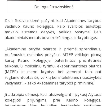
Dr. Inga Stravinskienė
Dr. I. Stravinskienė pažymi, kad Akademinės tarybos
vaidmuo Kauno kolegijos, kaip svarbios aukštojo
mokslo sistemos dalyvės, veiklos vystyme šiais
akademiniais metais buvo reikšmingas ir kryptingas.
„Akademinė taryba svarstė ir priėmė sprendimus,
nulėmusius esminius pokyčius MTEP veikloje: pirmą
kartą Kauno kolegijoje patvirtintos prioritetinės
taikomųjų mokslinių tyrimų, eksperimentinės plėtros
(MTEP) ir meno kryptys bei vienetai, taip pat
reglamentuotas šių veiklų bei intelektinės nuosavybės
valdymas”, – sako Akademinės tarybos pirmininkė.
Ji atkreipia dėmesį, kad, atsižvelgiant į įvykusį Alytaus
kolegijos prijungimą prie Kauno kolegijos,
integruotos šios kolegijos institucinio vertinimo