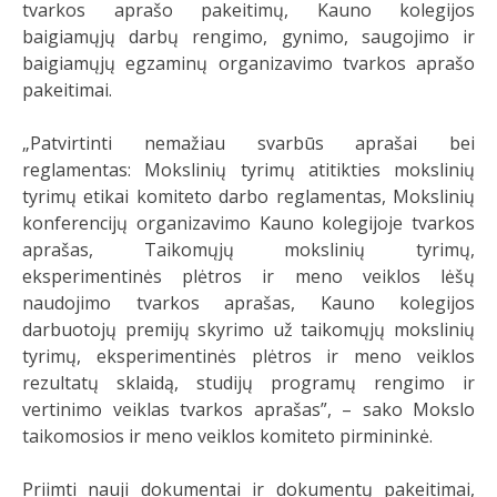
tvarkos aprašo pakeitimų, Kauno kolegijos
baigiamųjų darbų rengimo, gynimo, saugojimo ir
baigiamųjų egzaminų organizavimo tvarkos aprašo
pakeitimai.
„Patvirtinti nemažiau svarbūs aprašai bei
reglamentas: Mokslinių tyrimų atitikties mokslinių
tyrimų etikai komiteto darbo reglamentas, Mokslinių
konferencijų organizavimo Kauno kolegijoje tvarkos
aprašas, Taikomųjų mokslinių tyrimų,
eksperimentinės plėtros ir meno veiklos lėšų
naudojimo tvarkos aprašas, Kauno kolegijos
darbuotojų premijų skyrimo už taikomųjų mokslinių
tyrimų, eksperimentinės plėtros ir meno veiklos
rezultatų sklaidą, studijų programų rengimo ir
vertinimo veiklas tvarkos aprašas”, – sako Mokslo
taikomosios ir meno veiklos komiteto pirmininkė.
Priimti nauji dokumentai ir dokumentų pakeitimai,