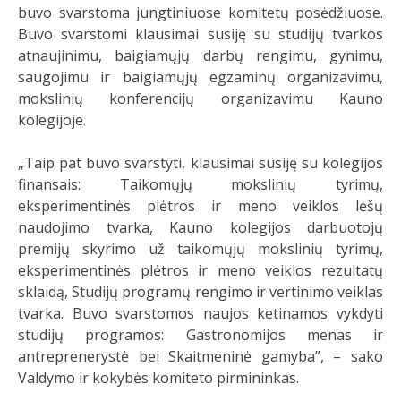
buvo svarstoma jungtiniuose komitetų posėdžiuose.
Buvo svarstomi klausimai susiję su studijų tvarkos
atnaujinimu, baigiamųjų darbų rengimu, gynimu,
saugojimu ir baigiamųjų egzaminų organizavimu,
mokslinių konferencijų organizavimu Kauno
kolegijoje.
„Taip pat buvo svarstyti, klausimai susiję su kolegijos
finansais: Taikomųjų mokslinių tyrimų,
eksperimentinės plėtros ir meno veiklos lėšų
naudojimo tvarka, Kauno kolegijos darbuotojų
premijų skyrimo už taikomųjų mokslinių tyrimų,
eksperimentinės plėtros ir meno veiklos rezultatų
sklaidą, Studijų programų rengimo ir vertinimo veiklas
tvarka. Buvo svarstomos naujos ketinamos vykdyti
studijų programos: Gastronomijos menas ir
antreprenerystė bei Skaitmeninė gamyba”, – sako
Valdymo ir kokybės komiteto pirmininkas.