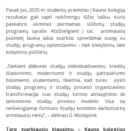
Pasak jos, 2025 m. studentų priėmimo į Kauno kolegiją
rezultatai gali tapti reikšmingu lūžio tašku, kuris
paskatins esmines permainas siūlomų studijų
programų sąraše. Atsižvelgiant į tai, artimiausią
pusmetį laukia labai svarbūs sprendimai susiję su
studijų programų optimizavimu – tiek kiekybiniu, tiek
kokybiniu požiūriu.
„Siekiant didesnio studijų individualizavimo, kreditų
išlaisvinimo, modernumo ir studijų patrauklumo
būsimiems studentams, tikėtina, kad turės įvykti
studijų programų ir studijų proceso organizavimo
transformacija: nuo studijų turinio atnaujinimo iki
lankstesnio studijų proceso modelio. Visa tai
neišvengiamai formuos Studijų komiteto darbotvarkę
artimiausiu metu”, – dalinasi G. Motiejūnė.
Tarp svarbiausių klausimų – Kauno kolegijos