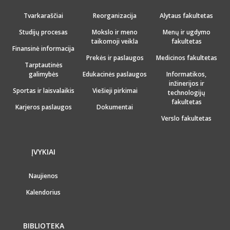
Tvarkaraščiai
Reorganizacija
Alytaus fakultetas
Studijų procesas
Mokslo ir meno
Menų ir ugdymo
taikomoji veikla
fakultetas
Finansinė informacija
Prekės ir paslaugos
Medicinos fakultetas
Tarptautinės
galimybės
Edukacinės paslaugos
Informatikos,
inžinerijos ir
Sportas ir laisvalaikis
Viešieji pirkimai
technologijų
fakultetas
Karjeros paslaugos
Dokumentai
Verslo fakultetas
ĮVYKIAI
Naujienos
Kalendorius
BIBLIOTEKA