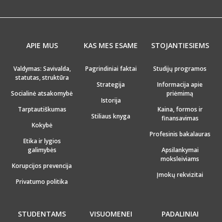
APIE MUS
KAS MES ESAME
STOJANTIESIEMS
Valdymas: Savivalda,
Pagrindiniai faktai
Studijų programos
statutas, struktūra
Strategija
Informacija apie
Socialinė atsakomybė
priėmimą
Istorija
Tarptautiškumas
Kaina, formos ir
Stiliaus knyga
finansavimas
Kokybė
Profesinis bakalauras
Etika ir lygios
galimybės
Apsilankymai
moksleiviams
Korupcijos prevencija
Įmokų rekvizitai
Privatumo politika
STUDENTAMS
VISUOMENEI
PADALINIAI