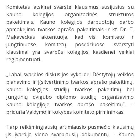
Komitetas atskirai svarstė klausimus susijusius su
Kauno kolegijos organizacinės struktūros
pakeitimais, Kauno kolegijos darbuotojų darbo
apmokėjimo tvarkos aprašo pakeitimais ir kt. Dr. T.
Makaveckas akcentuoja, kad visi komiteto ir
jungtiniuose komitetų posėdžiuose svarstyti
klausimai yra svarbūs kolegijos kasdienei veiklai
reglamentuoti.
„Labai svarbios diskusijos vyko dėl Dėstytojų veiklos
planavimo ir į(si)vertinimo tvarkos aprašo pakeitimų,
Kauno kolegijos studijų tvarkos pakeitimų bei
Jungtinių dvigubo diplomo studijų organizavimo
Kauno kolegijoje tvarkos aprašo pakeitimų”, –
priduria Valdymo ir kokybės komiteto pirmininkas.
Tarp reikšmingiausių artimiausio pusmečio klausimų
jis įvardija vieno svarbiausių dokumentų – Kauno