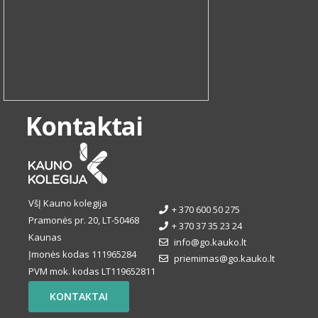
Kontaktai
VšĮ Kauno kolegija
+ 370 600 50 275
Pramonės pr. 20, LT-50468
+ 370 37 35 23 24
Kaunas
info@go.kauko.lt
Įmonės kodas 111965284
priemimas@go.kauko.lt
PVM mok. kodas LT119652811
KONTAKTAI