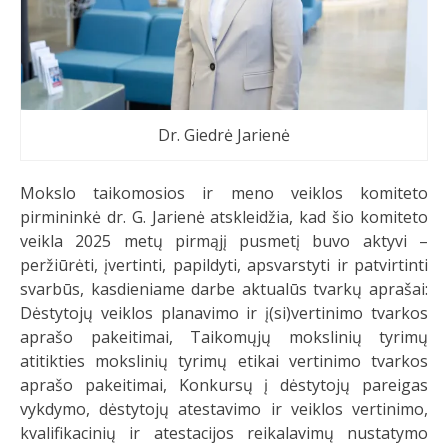
Dr. Giedrė Jarienė
Mokslo taikomosios ir meno veiklos komiteto
pirmininkė dr. G. Jarienė atskleidžia, kad šio komiteto
veikla 2025 metų pirmąjį pusmetį buvo aktyvi –
peržiūrėti, įvertinti, papildyti, apsvarstyti ir patvirtinti
svarbūs, kasdieniame darbe aktualūs tvarkų aprašai:
Dėstytojų veiklos planavimo ir į(si)vertinimo tvarkos
aprašo pakeitimai, Taikomųjų mokslinių tyrimų
atitikties mokslinių tyrimų etikai vertinimo tvarkos
aprašo pakeitimai, Konkursų į dėstytojų pareigas
vykdymo, dėstytojų atestavimo ir veiklos vertinimo,
kvalifikacinių ir atestacijos reikalavimų nustatymo