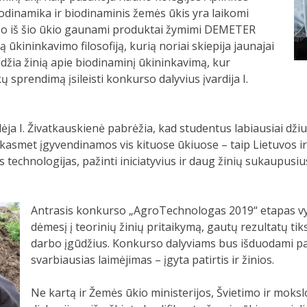
iodinamika ir biodinaminis žemės ūkis yra laikomi
, o iš šio ūkio gaunami produktai žymimi DEMETER
ą ūkininkavimo filosofiją, kurią noriai skiepija jaunajai
eidžia žinią apie biodinaminį ūkininkavimą, kur
 sprendimą įsileisti konkurso dalyvius įvardija I.
ėja I. Živatkauskienė pabrėžia, kad studentus labiausiai dž
ys kasmet įgyvendinamos vis kituose ūkiuose – taip Lietuvos ir
 technologijas, pažinti iniciatyvius ir daug žinių sukaupusiu
Antrasis konkurso „AgroTechnologas 2019“ etapas vyk
dėmesį į teorinių žinių pritaikymą, gautų rezultatų t
darbo įgūdžius. Konkurso dalyviams bus išduodami paž
svarbiausias laimėjimas – įgyta patirtis ir žinios.
Ne kartą ir Žemės ūkio ministerijos, Švietimo ir mokslo