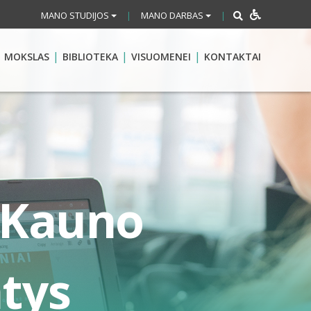
MANO STUDIJOS
MANO DARBAS
|
|
MOKSLAS
BIBLIOTEKA
VISUOMENEI
KONTAKTAI
 Kauno
atys