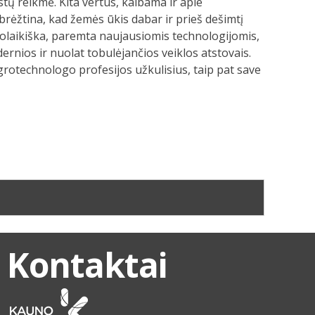
stų reikmė. Kita vertus, kalbama ir apie
abrėžtina, kad žemės ūkis dabar ir prieš dešimtį
iuolaikiška, paremta naujausiomis technologijomis,
rnios ir nuolat tobulėjančios veiklos atstovais.
rotechnologo profesijos užkulisius, taip pat save
Kontaktai