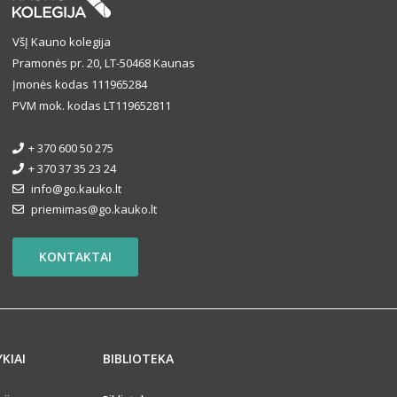
VšĮ Kauno kolegija
Pramonės pr. 20, LT-50468 Kaunas
Įmonės kodas 111965284
PVM mok. kodas LT119652811
+ 370 600 50 275
+ 370 37 35 23 24
info@go.kauko.lt
priemimas@go.kauko.lt
KONTAKTAI
YKIAI
BIBLIOTEKA