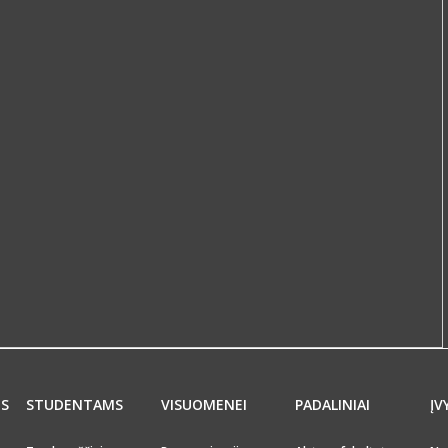
MS
STUDENTAMS
VISUOMENEI
PADALINIAI
ĮV