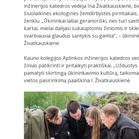
inžinerijos katedros vedėja Ina Živatkauskienė, b
šiuolaikinės ekologinės žemdirbystės pirmtakais
ženklu. „Ūkininkai labai geranoriški, nes turi savit
kartai, mielai dalijasi sukauptomis žiniomis ir skl
svarbiausia glaudus santykis su gamta“, – ūkininkų
Živatkauskienė.
Kauno kolegijos Aplinkos inžinerijos katedros ved
žinias patikrinti ir pritaikyti praktiškai. „Užduot
pamatyti skirtingą ūkininkavimo kultūrą, taikomas
vietos pasirinkimą paaiškina I. Živatkauskienė.