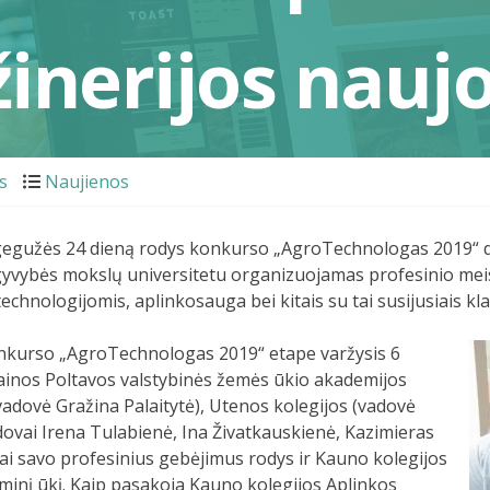
žinerijos nauj
s
Naujienos
gegužės 24 dieną rodys konkurso „AgroTechnologas 2019“ da
 gyvybės mokslų universitetu organizuojamas profesinio mei
technologijomis, aplinkosauga bei kitais su tai susijusiais kl
onkurso „AgroTechnologas 2019“ etape varžysis 6
krainos Poltavos valstybinės žemės ūkio akademijos
vadovė Gražina Palaitytė), Utenos kolegijos (vadovė
ovai Irena Tulabienė, Ina Živatkauskienė, Kazimieras
tai savo profesinius gebėjimus rodys ir Kauno kolegijos
aminį ūkį. Kaip pasakoja Kauno kolegijos Aplinkos