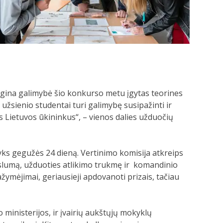
iugina galimybė šio konkurso metu įgytas teorines
 užsienio studentai turi galimybę susipažinti ir
s Lietuvos ūkininkus“, – vienos dalies užduočių
s gegužės 24 dieną. Vertinimo komisija atkreips
ikslumą, užduoties atlikimo trukmę ir komandinio
ymėjimai, geriausieji apdovanoti prizais, tačiau
 ministerijos, ir įvairių aukštųjų mokyklų