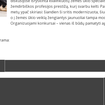
diskusijose išryškinta kvalifikuotų žemės ūkio speciali
žemdirbiškos profesijos prestižą, kurį svarbu kelti. P
metų ypač skiriasi: šiandien ši sritis modernizuota, š
o į žemės ūkio veiklą žengiantys jaunuoliai tampa mode
Organizuojami konkursai – vienas iš būdų pamatyti ag
grama: