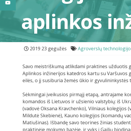
aplinkos in
2019 23 gegužės
Agroverslų technologijo
Savo meistriškumą atlikdami praktines užduotis 
Aplinkos inžinerijos katedros kartu su Varšuvos
eilės, o jį susiburia žemės ūkio ir gyvulininkystės 
Sėkmingai įveikusios pirmąjį etapą, antrajame k
komandos iš Lietuvos ir užsienio valstybių: iš U
(vadovė Oksana Kravchenko), Vilniaus kolegijos (
Mildutė Skebienė), Kauno kolegijos (komandų vad
Matiušinas). Išbandę savo teorines žinias studen
praktinėje mokymo bazėje, ir vyks į Gailių biodin