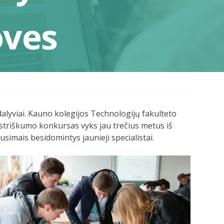
oves
lyviai. Kauno kolegijos Technologijų fakulteto
striškumo konkursas vyks jau trečius metus iš
ausimais besidomintys jaunieji specialistai.