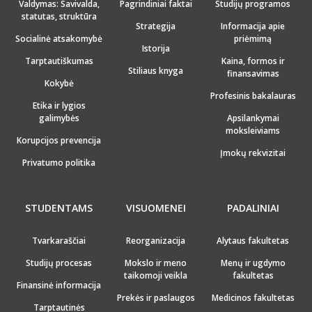
Valdymas: Savivalda,
Pagrindiniai faktai
Studijų programos
statutas, struktūra
Strategija
Informacija apie
Socialinė atsakomybė
priėmimą
Istorija
Tarptautiškumas
Kaina, formos ir
Stiliaus knyga
finansavimas
Kokybė
Profesinis bakalauras
Etika ir lygios
galimybės
Apsilankymai
moksleiviams
Korupcijos prevencija
Įmokų rekvizitai
Privatumo politika
STUDENTAMS
VISUOMENEI
PADALINIAI
Tvarkaraščiai
Reorganizacija
Alytaus fakultetas
Studijų procesas
Mokslo ir meno
Menų ir ugdymo
taikomoji veikla
fakultetas
Finansinė informacija
Prekės ir paslaugos
Medicinos fakultetas
Tarptautinės