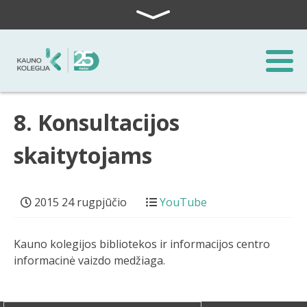
Skip to content
8. Konsultacijos
skaitytojams
2015 24 rugpjūčio
YouTube
Kauno kolegijos bibliotekos ir informacijos centro
informacinė vaizdo medžiaga.