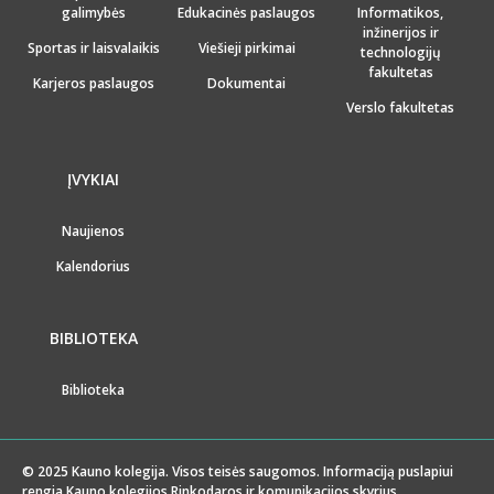
galimybės
Edukacinės paslaugos
Informatikos,
inžinerijos ir
Sportas ir laisvalaikis
Viešieji pirkimai
technologijų
fakultetas
Karjeros paslaugos
Dokumentai
Verslo fakultetas
ĮVYKIAI
Naujienos
Kalendorius
BIBLIOTEKA
Biblioteka
© 2025 Kauno kolegija. Visos teisės saugomos. Informaciją puslapiui
rengia Kauno kolegijos Rinkodaros ir komunikacijos skyrius.