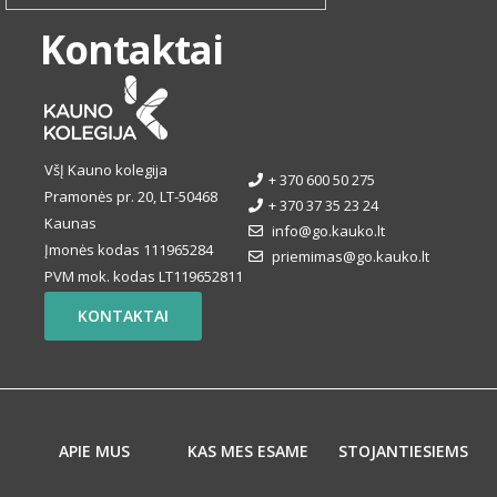
Kontaktai
VšĮ Kauno kolegija
+ 370 600 50 275
Pramonės pr. 20, LT-50468
+ 370 37 35 23 24
Kaunas
info@go.kauko.lt
Įmonės kodas 111965284
priemimas@go.kauko.lt
PVM mok. kodas LT119652811
KONTAKTAI
APIE MUS
KAS MES ESAME
STOJANTIESIEMS