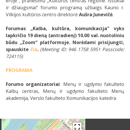
eroje“, pranešimu „Kultūros centras regione. Iššūkiai
ir džiaugsmai“ forumo programą užbaigs Kauno r.
Vilkijos kultūros centro direktorė
Aušra Junevičė
.
Forumas „Kalba, kultūra, komunikacija“ vyks
lapkričio 19 dieną (antradienį) 10.00 val. nuotoliniu
būdu „Zoom“ platformoje. Norėdami prisijungti,
spauskite
čia
.
(Meeting ID: 946 1758 5951 Passcode:
724115)
PROGRAMA
Forumo organizatoriai
: Menų ir ugdymo fakulteto
Kalbų centras, Menų ir ugdymo fakulteto Menų
akademija, Verslo fakulteto Komunikacijos katedra