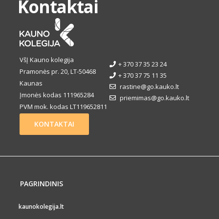
Kontaktai
VšĮ Kauno kolegija
+ 370 37 35 23 24
Pramonės pr. 20, LT-50468
+ 370 37 75 11 35
Kaunas
rastine@go.kauko.lt
Įmonės kodas 111965284
priemimas@go.kauko.lt
PVM mok. kodas LT119652811
KONTAKTAI
PAGRINDINIS
PUSLAPIS
kaunokolegija.lt