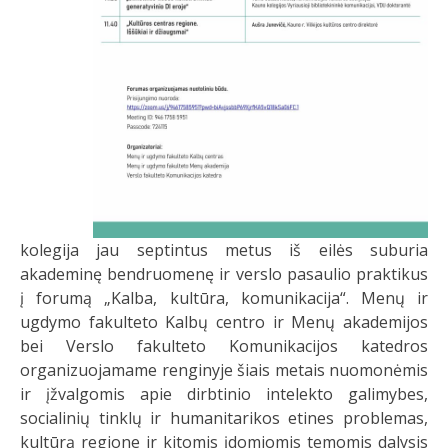
kolegija jau septintus metus iš eilės suburia
akademinę bendruomenę ir verslo pasaulio praktikus
į forumą „Kalba, kultūra, komunikacija“. Menų ir
ugdymo fakulteto Kalbų centro ir Menų akademijos
bei Verslo fakulteto Komunikacijos katedros
organizuojamame renginyje šiais metais nuomonėmis
ir įžvalgomis apie dirbtinio intelekto galimybes,
socialinių tinklų ir humanitarikos etines problemas,
kultūrą regione ir kitomis įdomiomis temomis dalysis