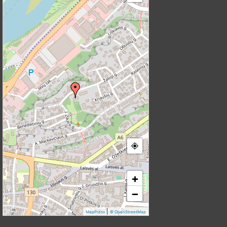
+
−
|
MapPress
© OpenStreetMap