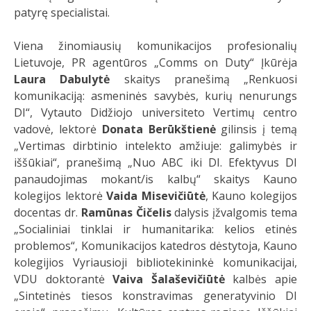
patyrę specialistai.
Viena žinomiausių komunikacijos profesionalių
Lietuvoje, PR agentūros „Comms on Duty“ Įkūrėja
Laura Dabulytė
skaitys pranešimą „Renkuosi
komunikaciją: asmeninės savybės, kurių nenurungs
DI“, Vytauto Didžiojo universiteto Vertimų centro
vadovė, lektorė
Donata
Berūkštienė
gilinsis į temą
„Vertimas dirbtinio intelekto amžiuje: galimybės ir
iššūkiai“, pranešimą „Nuo ABC iki DI. Efektyvus DI
panaudojimas mokant/is kalbų“ skaitys Kauno
kolegijos lektorė
Vaida Misevičiūtė
, Kauno kolegijos
docentas dr.
Ramūnas Čičelis
dalysis įžvalgomis tema
„Socialiniai tinklai ir humanitarika: kelios etinės
problemos“, Komunikacijos katedros dėstytoja, Kauno
kolegijios Vyriausioji bibliotekininkė komunikacijai,
VDU doktorantė
Vaiva Šalaševičiūtė
kalbės apie
„Sintetinės tiesos konstravimas generatyvinio DI